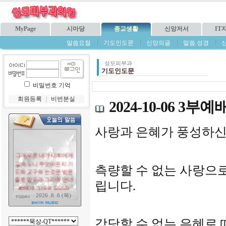
MyPage
시마당
종교생활
신앙저서
IT
말씀요절
기도인도문
신앙의글
말씀.성경
성모피부과
기도인도문
비밀번호 기억
회원등록
｜
비번분실
2024-10-06 3
사랑과 은혜가 풍성하신
측량할 수 없는 사랑으로
립니다
.
감당할 수 없는 은혜로