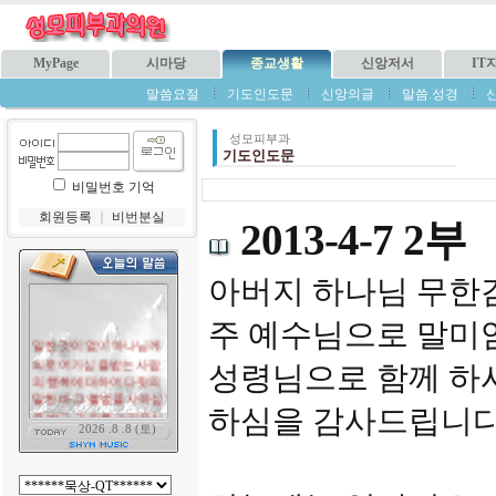
MyPage
시마당
종교생활
신앙저서
IT
말씀요절
기도인도문
신앙의글
말씀.성경
성모피부과
기도인도문
비밀번호 기억
회원등록
｜
비번분실
2013-4-7 2부
아버지 하나님 무한
주 예수님으로 말미
성령님으로 함께 하
하심을 감사드립니다