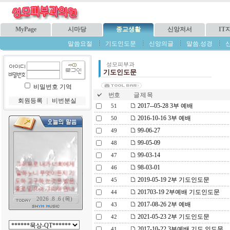
MyPage
시마당
종교생활
신앙저서
IT
말씀요절
기도인도문
신앙의글
말씀.성경
성모피부과
기도인도문
비밀번호 기억
번호
글 제 목
회원등록
｜
비번분실
2017--05-28 3부 예배
51
2016-10-16 3부 예배
50
99-06-27
49
99-05-09
48
99-03-14
47
98-03-01
46
2019-05-19 2부 기도인도문
45
201703-19 2부예배 기도인도문
44
2017-08-26 2부 예배
43
2021-05-23 2부 기도인도문
42
2017-10-22 3부예배 기도 인도문
41