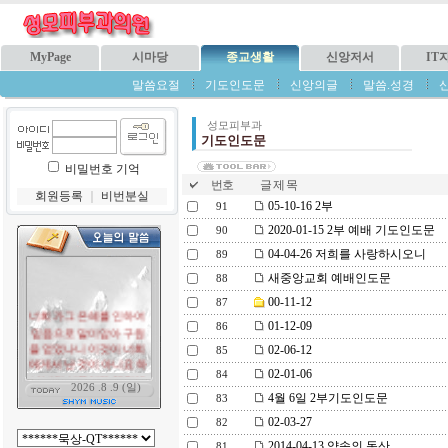
MyPage
시마당
종교생활
신앙저서
IT
말씀요절
기도인도문
신앙의글
말씀.성경
성모피부과
기도인도문
비밀번호 기억
번호
글 제 목
회원등록
｜
비번분실
05-10-16 2부
91
2020-01-15 2부 예배 기도인도문
90
04-04-26 저희를 사랑하시오니
89
새중앙교회 예배인도문
88
00-11-12
87
01-12-09
86
02-06-12
85
02-01-06
84
4월 6일 2부기도인도문
83
02-03-27
82
2014-04-13 약속의 동산
81