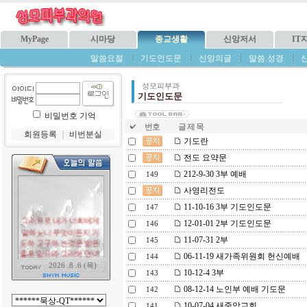
MyPage
시마당
종교생활
신앙저서
IT
말씀요절
기도인도문
신앙의글
말씀.성경
성모피부과
기도인도문
비밀번호 기억
번호
글 제 목
회원등록
｜
비번분실
기도란
전도 요약문
212-9-30 3부 예배
149
사영리전도
11-10-16 3부 기도인도문
147
12-01-01 2부 기도인도문
146
11-07-31 2부
145
06-11-19 새가족위원회 헌신예배
144
10-12-4 3부
143
08-12-14 노인부 예배 기도문
142
10-07-04 새중앙교회
141