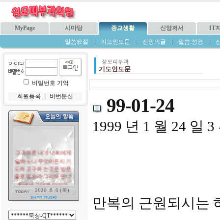
MyPage
시마당
종교생활
신앙저서
IT
말씀요절
기도인도문
신앙의글
말씀.성경
성모피부과
기도인도문
비밀번호 기억
회원등록
｜
비번분실
99-01-24
1999 년 1 월 24 
만복의 근원되시는 