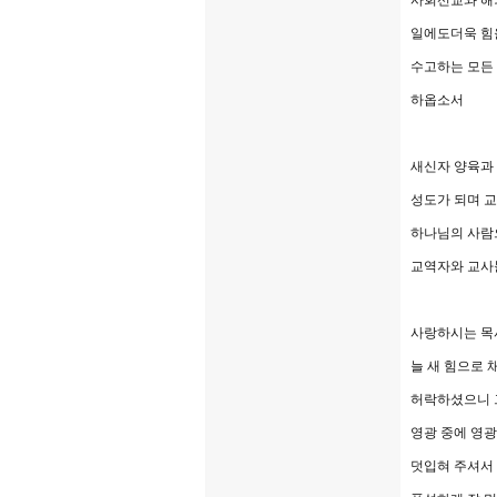
사회선교와 해
일에도더욱 힘
수고하는 모든
하옵소서
새신자 양육과
성도가 되며 
하나님의 사람
교역자와 교사
사랑하시는 목
늘 새 힘으로 
허락하셨으니 
영광 중에 영
덧입혀 주셔서