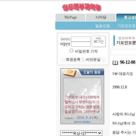
MyPage
시마당
종교생
말씀요절
기도인도문
성모피부과
기도인도문
비밀번호 기억
회원등록
｜
비번분실
96-12-08
1부 대표기도
1996.12.8
사랑의 하나님
하나님께서 크
응답 주시는 