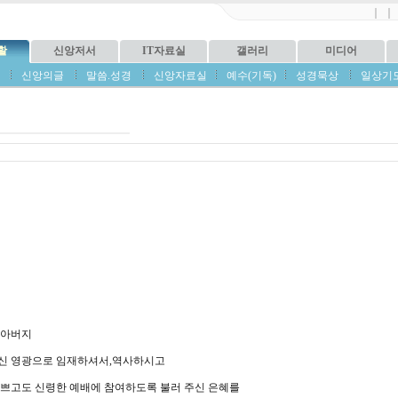
｜
｜
활
신앙저서
IT자료실
갤러리
미디어
신앙의글
말씀.성경
신앙자료실
예수(기독)
성경묵상
일상기
 아버지
신 영광으로 임재하셔서
,
역사하시고
기쁘고도 신령한 예배에 참여하도록 불러 주신 은혜를