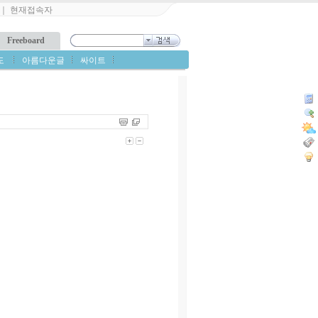
｜
현재접속자
Freeboard
도
아름다운글
싸이트