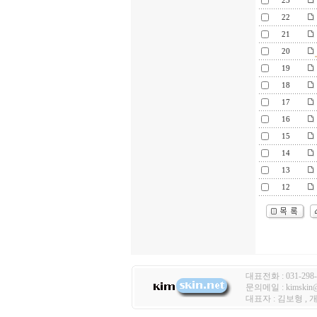
23
22
21
20
19
18
17
16
15
14
13
12
대표전화 : 031-298-
문의메일 : kimski
대표자 : 김보형 ,