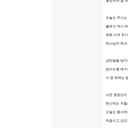
풍성하게 잘 먹
오늘도 주시는
불로서 역사 
변화 시켜 주시
하나님의 뜻과 
성탄절을 맞이하
임마누엘 예
이 땅 위에는
시온 중창단이
헌신하는 저들
오늘도 봉사하
하옵시고 성도