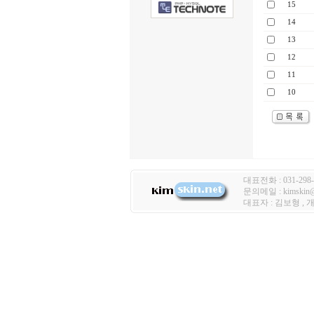
15
14
13
12
11
10
대표전화 : 031-298-
문의메일 : kimski
대표자 : 김보형 ,