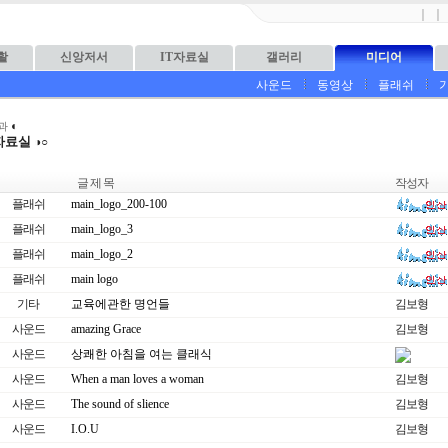
｜
｜
활
신앙저서
IT자료실
갤러리
미디어
사운드
동영상
플래쉬
◐
과
자료실
◑○
글 제 목
작성자
플래쉬
main_logo_200-100
플래쉬
main_logo_3
플래쉬
main_logo_2
플래쉬
main logo
기타
교육에관한 명언들
김보형
사운드
amazing Grace
김보형
사운드
상쾌한 아침을 여는 클래식
사운드
When a man loves a woman
김보형
사운드
The sound of slience
김보형
사운드
I.O.U
김보형