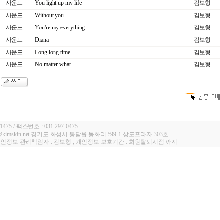
사운드
You light up my life
김보형
사운드
Without you
김보형
사운드
You're my everything
김보형
사운드
Diana
김보형
사운드
Long long time
김보형
사운드
No matter what
김보형
1475 / 팩스번호 : 031-297-0475
n@kimskin.net 경기도 화성시 봉담읍 동화리 599-1 상도프라자 303호
 개인정보 관리책임자 : 김보형 , 개인정보 보호기간 : 회원탈퇴시점 까지