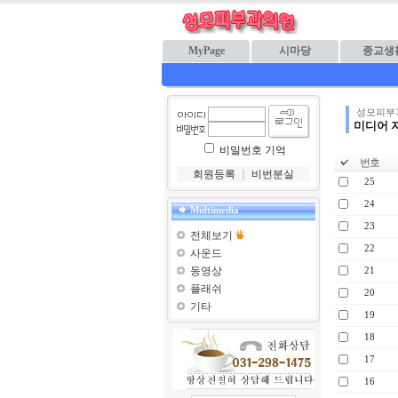
MyPage
시마당
종교생
성모피부
미디어 
비밀번호 기억
번호
회원등록
｜
비번분실
25
24
Multimedia
23
전체보기
22
사운드
동영상
21
플래쉬
20
기타
19
18
17
16