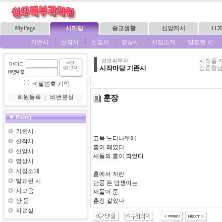
MyPage
시마당
종교생활
신앙저서
IT
기존시
신작시
신앙시
영상시
시집소개
발표된 시
시작을 
성모피부과
시작마당 기존시
강준형님
비밀번호 기억
훈장
회원등록
｜
비번분실
Poetry
기존시
고목 느티나무에
신작시
홈이 패였다
신앙시
새들의 홈이 되었다
영상시
시집소개
홈에서 자란
발표된 시
단풍 든 담쟁이는
시모음
새들이 준
산 문
훈장 같았다
자료실