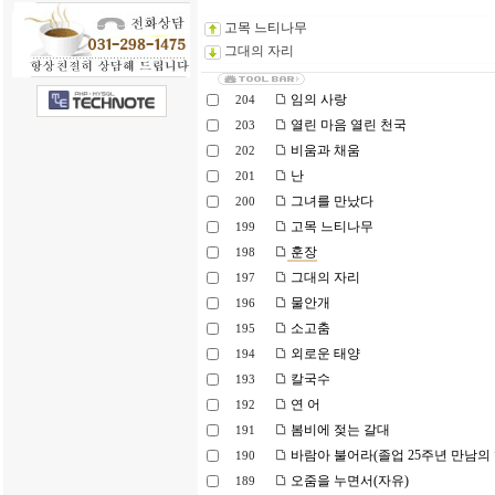
고목 느티나무
그대의 자리
임의 사랑
204
열린 마음 열린 천국
203
비움과 채움
202
난
201
그녀를 만났다
200
고목 느티나무
199
훈장
198
그대의 자리
197
물안개
196
소고춤
195
외로운 태양
194
칼국수
193
연 어
192
봄비에 젖는 갈대
191
바람아 불어라(졸업 25주년 만남의
190
오줌을 누면서(자유)
189