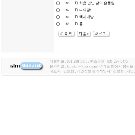
처음 만난 날의 은행잎
188
나의 詩
187
택지개발
186
홈
185
대표전화 : 031-298-1475 / 팩스번호 : 031-297-0475
문의메일 : kimskin@kimskin.net 경기도 화성시 봉담
대표자 : 김보형 , 개인정보 관리책임자 : 김보형 , 