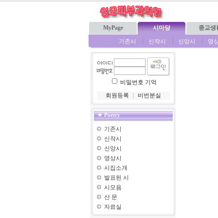
MyPage
시마당
종교생
기존시
신작시
신앙시
영
비밀번호 기억
회원등록
｜
비번분실
Poetry
기존시
신작시
신앙시
영상시
시집소개
발표된 시
시모음
산 문
자료실