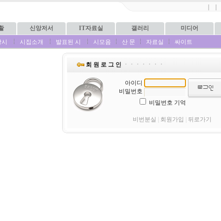
｜
｜
활
신앙저서
IT자료실
갤러리
미디어
상시
시집소개
발표된 시
시모음
산 문
자료실
싸이트
회 원 로 그 인
ㆍㆍㆍㆍㆍㆍㆍ
아이디
비밀번호
비밀번호 기억
비번분실
|
회원가입
|
뒤로가기