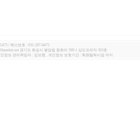
1475 / 팩스번호 : 031-297-0475
n@kimskin.net 경기도 화성시 봉담읍 동화리 599-1 상도프라자 303호
 개인정보 관리책임자 : 김보형 , 개인정보 보호기간 : 회원탈퇴시점 까지