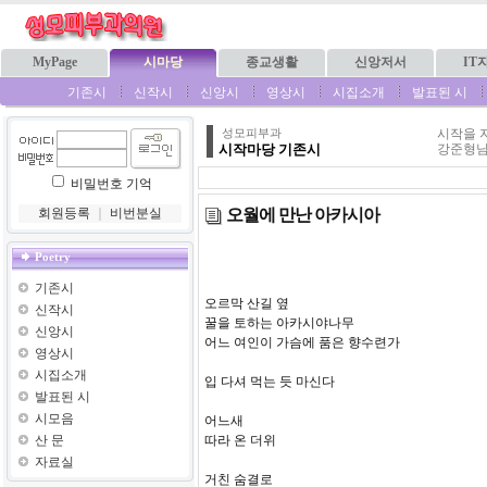
MyPage
시마당
종교생활
신앙저서
IT
기존시
신작시
신앙시
영상시
시집소개
발표된 시
시작을 
성모피부과
시작마당 기존시
강준형님
비밀번호 기억
오월에 만난 아카시아
회원등록
｜
비번분실
Poetry
기존시
오르막 산길 옆
신작시
꿀을 토하는 아카시야나무
신앙시
어느 여인이 가슴에 품은 향수련가
영상시
시집소개
입 다셔 먹는 듯 마신다
발표된 시
시모음
어느새
산 문
따라 온 더위
자료실
거친 숨결로