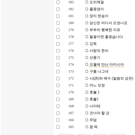
도리깨질
183
물웅덩이
182
장미 한송이
181
당신은 어디서 오셨나요
180
부부의 행복한 이유
179
들꽃이면 좋겠습니다
178
강둑
177
사랑의 준비
176
선풍기
175
오월에 만난 아카시아
174
구름 나그네
173
시(詩)와 예수 (말씀의 성전)
172
어느 모정
171
촛불 2
170
촛불1
169
나이테
168
건너야 할 강
167
무덤
166
참 떡
165