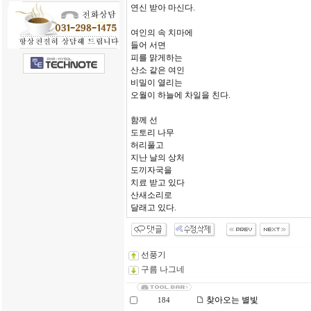
연신 받아 마신다.
여인의 속 치마에
들어 서면
피를 맑게하는
산소 같은 여인
비밀이 열리는
오월이 하늘에 차일을 친다.
함께 선
도토리 나무
허리풀고
지난 날의 상처
도끼자국을
치료 받고 있다
산새소리로
달래고 있다.
선풍기
구름 나그네
찾아오는 별빛
184