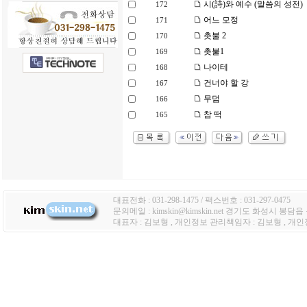
시(詩)와 예수 (말씀의 성전)
172
어느 모정
171
촛불 2
170
촛불1
169
나이테
168
건너야 할 강
167
무덤
166
참 떡
165
대표전화 : 031-298-1475 / 팩스번호 : 031-297-0475
문의메일 : kimskin@kimskin.net 경기도 화성시 봉담
대표자 : 김보형 , 개인정보 관리책임자 : 김보형 , 