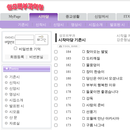
MyPage
시마당
종교생활
신앙저서
IT
기존시
신작시
신앙시
영상시
시집소개
발표된 시
시작을 
성모피부과
시작마당 기존시
강준형님
비밀번호 기억
찾아오는 별빛
184
회원등록
｜
비번분실
도리깨질
183
물웅덩이
182
Poetry
장미 한송이
181
기존시
당신은 어디서 오셨나요
180
신작시
부부의 행복한 이유
179
신앙시
들꽃이면 좋겠습니다
178
영상시
강둑
177
시집소개
사랑의 준비
176
발표된 시
시모음
선풍기
175
산 문
오월에 만난 아카시아
174
자료실
구름 나그네
173