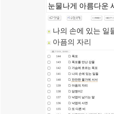
눈물나게 아름다운 
나의 손에 있는 일
아픔의 자리
폭포
144
폭포를 만난 강물
143
가슴에 흐르는 폭포
142
나의 손에 있는 일들
141
잔잔한 물가에 서서
140
아픔의 자리
139
담쟁이2
138
낙엽이 남기는 말
137
낙엽의 사연
136
또 다른 비
135