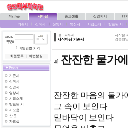
MyPage
시마당
종교생활
신앙저서
IT
기존시
신작시
신앙시
영상시
시집소개
발표된 시
시작을 
성모피부과
시작마당 기존시
강준형님
비밀번호 기억
잔잔한 물가에
회원등록
｜
비번분실
Poetry
기존시
신작시
신앙시
잔잔한 마음의 물가
영상시
시집소개
그 속이 보인다
발표된 시
시모음
밑바닥이 보인다
산 문
자료실