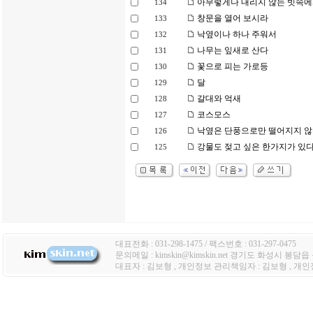
아무렇게나 내리지 않는 빗속
134
창문을 열어 보시라
133
낙옆이나 하나 주워서
132
나무는 잎새로 산다
131
꽃으로 피는 가로등
130
달
129
갈대와 억새
128
코스모스
127
낙옆은 단풍으로만 떨어지지 
126
강물도 젖고 싶은 한가지가 있
125
대표전화 : 031-298-1475 / 팩스번호 : 031-297-0475
문의메일 : kimskin@kimskin.net 경기도 화성시 봉담
대표자 : 김보형 , 개인정보 관리책임자 : 김보형 , 