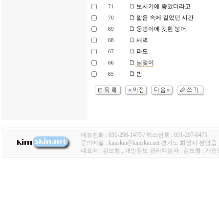
보시기에 좋았더라고
71
짧음 속에 길었던 시간
70
웅덩이에 갖힌 붕어
69
새벽
68
파도
67
님맞이
66
밤
65
대표전화 : 031-298-1475 / 팩스번호 : 031-297-0475
문의메일 : kimskin@kimskin.net 경기도 화성시 봉담
대표자 : 김보형 , 개인정보 관리책임자 : 김보형 , 