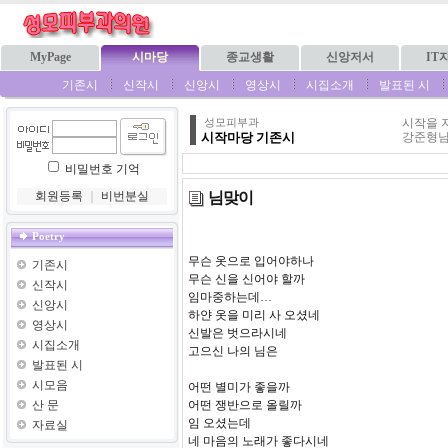
MyPage
시마당
종교생활
신앙저서
IT
기존시
신작시
신앙시
영상시
시집소개
발표된 시
시작을 
성모피부과
시작마당 기존시
강준형님
비밀번호 기억
님맞이
회원등록
｜
비번분실
Poetry
무슨 옷으로 입어야하나
기존시
무슨 신을 신어야 할까
신작시
임마중하는데…
신앙시
하얀 옷을 미리 사 오셨네
영상시
신발은 벗으라시네
시집소개
고으신 나의 님은
발표된 시
시모음
어떤 별미가 좋을까
산 문
어떤 쟁반으로 올릴까
임 오셨는데
자료실
네 마음의 노래가 좋다시네