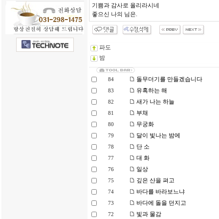
기쁨과 감사로 올리라시네
좋으신 나의 님은.
파도
밤
돌무더기를 만들겠습니다
84
유혹하는 해
83
새가 나는 하늘
82
부채
81
무궁화
80
달이 빛나는 밤에
79
단 소
78
대 화
77
일상
76
깊은 산을 펴고
75
바다를 바라보느냐
74
바다에 돌을 던지고
73
빛과 물감
72