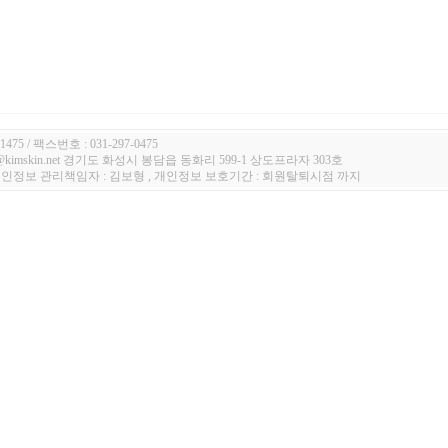
1475 / 팩스번호 : 031-297-0475
n@kimskin.net 경기도 화성시 봉담읍 동화리 599-1 상도프라자 303호
 개인정보 관리책임자 : 김보형 , 개인정보 보호기간 : 회원탈퇴시점 까지