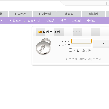
｜
｜
활
신앙저서
IT자료실
갤러리
미디어
상시
시집소개
발표된 시
시모음
산 문
자료실
싸이트
회 원 로 그 인
ㆍㆍㆍㆍㆍㆍㆍ
아이디
비밀번호
비밀번호 기억
비번분실
|
회원가입
|
뒤로가기