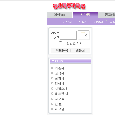
MyPage
시마당
종교생
기존시
신작시
신앙시
영
비밀번호 기억
회원등록
｜
비번분실
Poetry
기존시
신작시
신앙시
영상시
시집소개
발표된 시
시모음
산 문
자료실