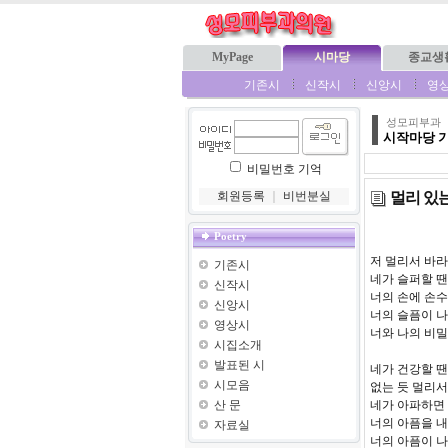
MyPage
시마당
종교생
기존시
신작시
신앙시
영
성모피부과
시작마당 
비밀번호 기억
멀리 있
회원등록
｜
비번분실
Poetry
저 멀리서 바
기존시
네가 슬퍼할 땐
신작시
너의 손에 손
신앙시
너의 슬픔이 
영상시
너와 나의 비밀
시집소개
발표된 시
네가 건강할 땐
시모음
없는 듯 멀리
산 문
네가 아파하면
너의 아픔을 내
자료실
너의 아픔이 나