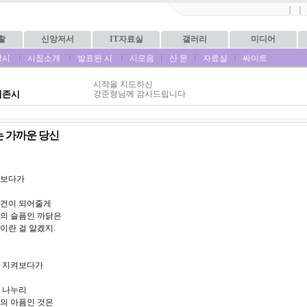
｜
｜
활
신앙저서
IT자료실
갤러리
미디어
상시
시집소개
발표된 시
시모음
산 문
자료실
싸이트
시작을 지도하신
기존시
강준형님께 감사드립니다
는 가까운 당신
라보다가
수건이 되어줄게
나의 슬픔인 까닭은
이란 걸 알겠지.
서 지켜보다가
 나누리
의 아픔인 것은