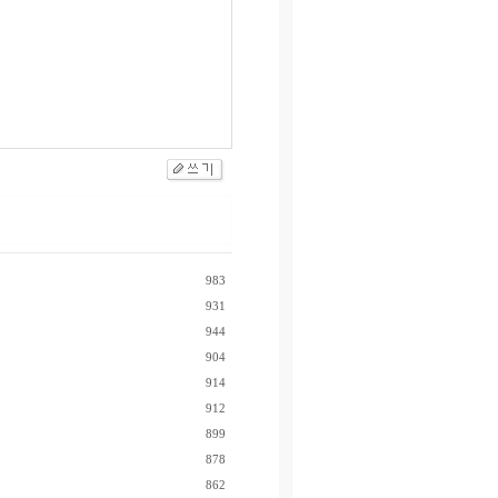
983
931
944
904
914
912
899
878
862