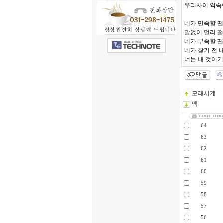
우리사이 약속
네가 만족할 땐
말없이 멀리 
네가 부족할 땐
네가 찾기 전 
너는 내 것이기
모래시계
맥
64
63
62
61
60
59
58
57
56