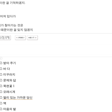
이란 걸 기억하겠지.
떨어져 있다가
내가 찾아가는 것은
 때문이란 걸 잊지 않겠지
받아 주기
바 다
미꾸라지
문제와 답
목련꽃 1
모래시계
멀리 있는 가까운 당신
맥
마음의 밭