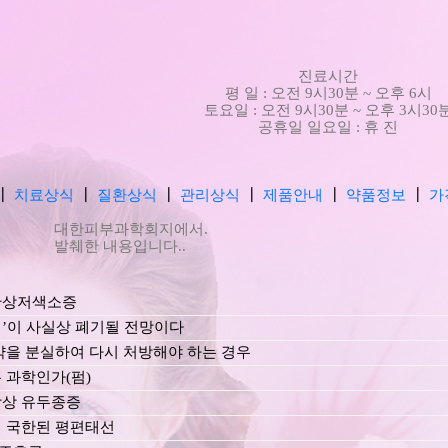
진료시간
평 일 : 오전 9시30분 ~ 오후 6시
토요일 : 오전 9시30분 ~ 오후 3시30
공휴일 일요일 : 휴 진
┃
치료상식
┃
질환상식
┃
관리상식
┃
제품안내
┃
약품정보
┃
가
대한피부과학회지에서.
발췌한 내용입니다..
반상저색소증
’이 사실상 폐기될 전망이다
약을 분실하여 다시 처방해야 하는 경우
 과학인가(펌)
상 유두종증
 국한된 평편태선