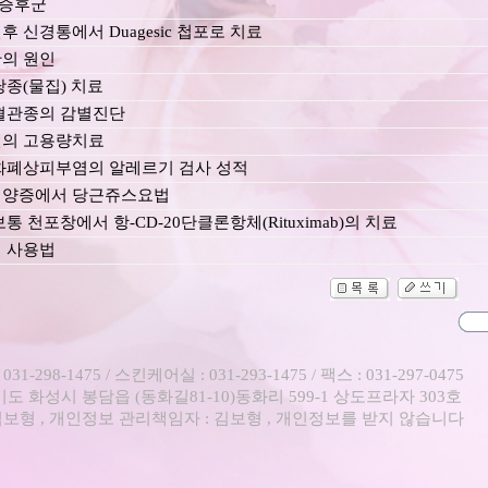
n 증후군
 신경통에서 Duagesic 첩포로 치료
의 원인
낭종(물집) 치료
혈관종의 감별진단
의 고용량치료
화폐상피부염의 알레르기 검사 성적
양증에서 당근쥬스요법
통 천포창에서 항-CD-20단클론항체(Rituximab)의 치료
 사용법
31-298-1475 / 스킨케어실 : 031-293-1475 / 팩스 : 031-297-0475
경기도 화성시 봉담읍 (동화길81-10)동화리 599-1 상도프라자 303호
김보형 , 개인정보 관리책임자 : 김보형 , 개인정보를 받지 않습니다