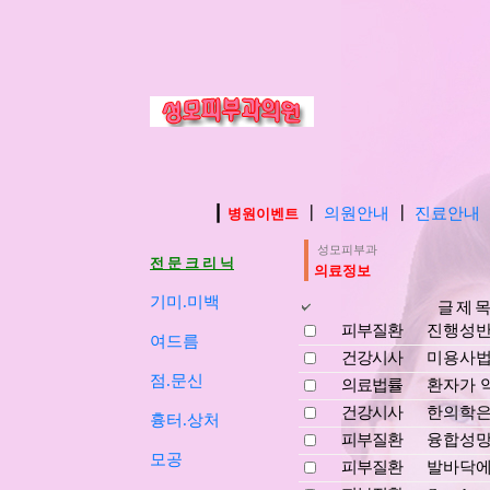
┃
┃
의원안내
┃
진료안내
병원이벤트
성모피부과
전 문 크 리 닉
의료정보
기미.미백
글 제 목
피부질환
진행성
여드름
건강시사
미용사법
점.문신
의료법률
환자가 
건강시사
한의학은
흉터.상처
피부질환
융합성망
모공
피부질환
발바닥에