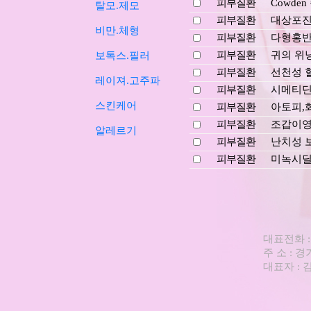
피부질환
Cowde
탈모.제모
피부질환
대상포진후
비만.체형
피부질환
다형홍반
피부질환
귀의 위
보톡스.필러
피부질환
선천성 
레이져.고주파
피부질환
시메티딘
스킨케어
피부질환
아토피,
피부질환
조갑이영
알레르기
피부질환
난치성 보
피부질환
미녹시딜
대표전화 : 0
주 소 : 
대표자 : 