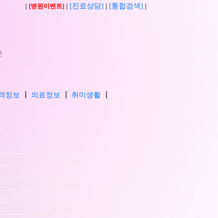
|
|
[진료상담]
|
[통합검색]
|
[병원이벤트]
분
격정보
┃
의료정보
┃
취미생활
┃