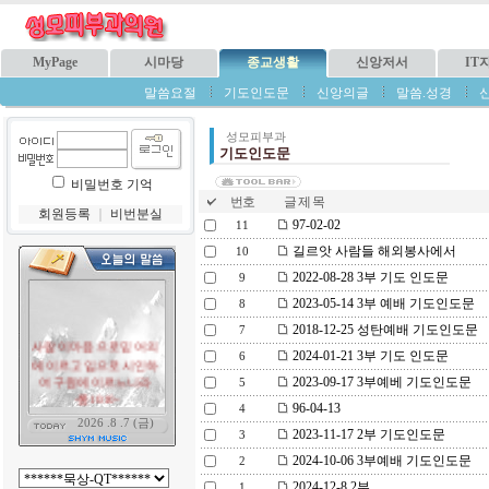
MyPage
시마당
종교생활
신앙저서
IT
말씀요절
기도인도문
신앙의글
말씀.성경
성모피부과
기도인도문
비밀번호 기억
번호
글 제 목
회원등록
｜
비번분실
97-02-02
11
길르앗 사람들 해외봉사에서
10
2022-08-28 3부 기도 인도문
9
2023-05-14 3부 예배 기도인도문
8
2018-12-25 성탄예배 기도인도문
7
2024-01-21 3부 기도 인도문
6
2023-09-17 3부예베 기도인도문
5
96-04-13
4
2023-11-17 2부 기도인도문
3
2024-10-06 3부예배 기도인도문
2
2024-12-8 2부
1