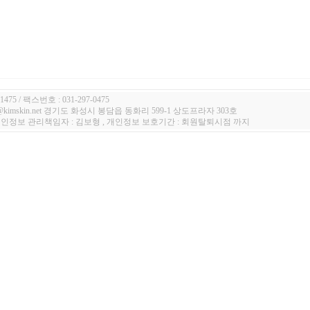
1475 / 팩스번호 : 031-297-0475
n@kimskin.net 경기도 화성시 봉담읍 동화리 599-1 상도프라자 303호
 개인정보 관리책임자 : 김보형 , 개인정보 보호기간 : 회원탈퇴시점 까지