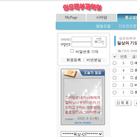
MyPage
시마당
종교생
말씀요절
기도인도문
성모피부과
일상의 기
비밀번호 기억
번호
글 
회원등록
｜
비번분실
예
5
4
송
3
바
2
1