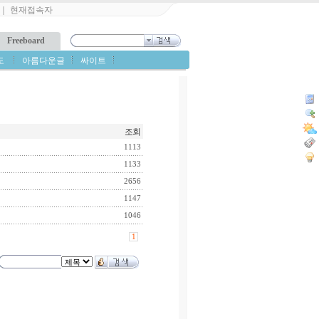
｜
현재접속자
Freeboard
도
아름다운글
싸이트
조회
1113
1133
2656
1147
1046
1