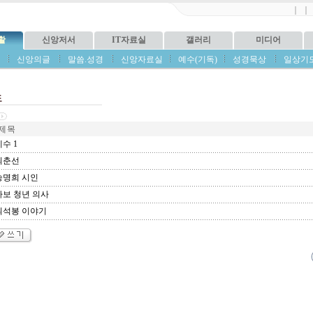
｜
｜
활
신앙저서
IT자료실
갤러리
미디어
신앙의글
말씀.성경
신앙자료실
예수(기독)
성경묵상
일상기
도
제 목
수 1
최춘선
명희 시인
보 청년 의사
최석봉 이야기