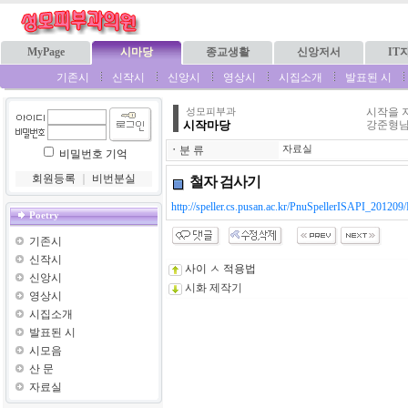
MyPage
시마당
종교생활
신앙저서
IT
기존시
신작시
신앙시
영상시
시집소개
발표된 시
시작을 
성모피부과
시작마당
강준형님
ㆍ
분 류
자료실
비밀번호 기억
회원등록
｜
비번분실
철자 검사기
http://speller.cs.pusan.ac.kr/PnuSpellerISAPI_201209
Poetry
기존시
신작시
사이 ㅅ 적용법
신앙시
시화 제작기
영상시
시집소개
발표된 시
시모음
산 문
자료실