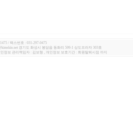
1475 / 팩스번호 : 031-297-0475
n@kimskin.net 경기도 화성시 봉담읍 동화리 599-1 상도프라자 303호
 개인정보 관리책임자 : 김보형 , 개인정보 보호기간 : 회원탈퇴시점 까지