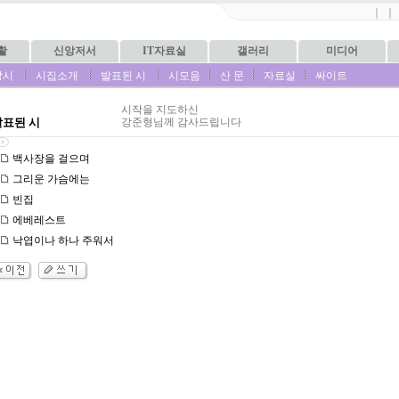
｜
｜
활
신앙저서
IT자료실
갤러리
미디어
상시
시집소개
발표된 시
시모음
산 문
자료실
싸이트
시작을 지도하신
발표된 시
강준형님께 감사드립니다
백사장을 걸으며
그리운 가슴에는
빈집
에베레스트
낙엽이나 하나 주워서