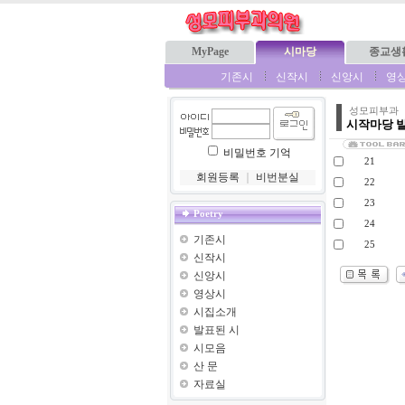
MyPage
시마당
종교생
기존시
신작시
신앙시
영
성모피부과
시작마당 
비밀번호 기억
21
회원등록
｜
비번분실
22
23
Poetry
24
기존시
25
신작시
신앙시
영상시
시집소개
발표된 시
시모음
산 문
자료실