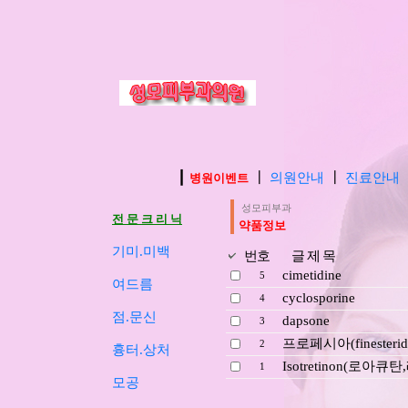
┃
┃
의원안내
┃
진료안내
병원이벤트
성모피부과
전 문 크 리 닉
약품정보
기미.미백
번호
글 제 목
cimetidine
5
여드름
cyclosporine
4
점.문신
dapsone
3
프로페시아(finesterid
2
흉터.상처
Isotretinon(로아
1
모공