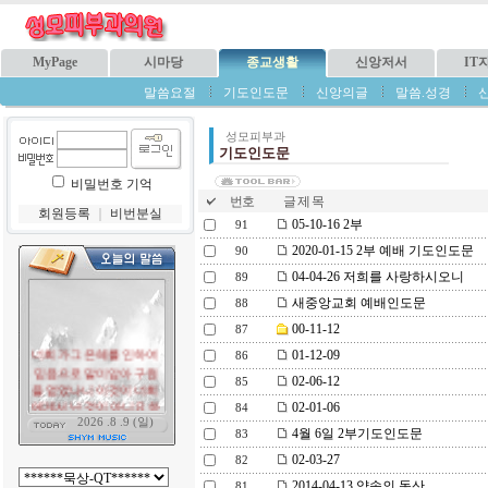
MyPage
시마당
종교생활
신앙저서
IT
말씀요절
기도인도문
신앙의글
말씀.성경
성모피부과
기도인도문
비밀번호 기억
번호
글 제 목
회원등록
｜
비번분실
05-10-16 2부
91
2020-01-15 2부 예배 기도인도문
90
04-04-26 저희를 사랑하시오니
89
새중앙교회 예배인도문
88
00-11-12
87
01-12-09
86
02-06-12
85
02-01-06
84
4월 6일 2부기도인도문
83
02-03-27
82
2014-04-13 약속의 동산
81