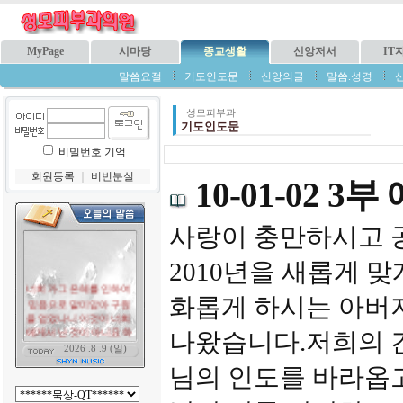
MyPage
시마당
종교생활
신앙저서
IT
말씀요절
기도인도문
신앙의글
말씀.성경
성모피부과
기도인도문
비밀번호 기억
회원등록
｜
비번분실
10-01-02 3부
사랑이 충만하시고 
2010년을 새롭게 
화롭게 하시는 아버
나왔습니다.저희의 
님의 인도를 바라옵