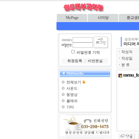
MyPage
시마당
종교생
성모피부
미디어 
ㆍ
작성자
비밀번호 기억
ㆍ
작성일
회원등록
｜
비번분실
ㆍ
분 류
Multimedia
menu_fo
전체보기
사운드
동영상
플래쉬
기타