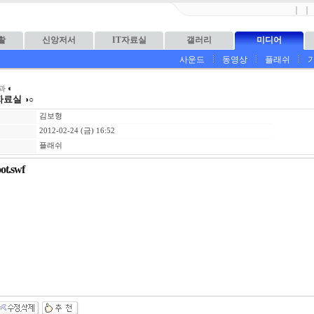
｜
｜
활
신앙저서
IT자료실
갤러리
미디어
사운드
동영상
플래쉬
◐
과
자료실
◑○
김보형
2012-02-24 (금) 16:52
플래쉬
ot.swf