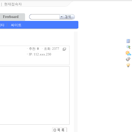
｜
현재접속자
Freeboard
기타
싸이트
ㆍ추천:
0
ㆍ조회: 2377
ㆍ
IP: 112.xxx.230