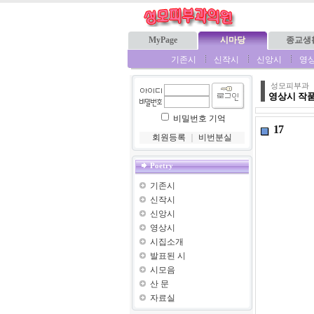
MyPage
시마당
종교생
기존시
신작시
신앙시
영
성모피부과
영상시 작
비밀번호 기억
17
회원등록
｜
비번분실
Poetry
기존시
신작시
신앙시
영상시
시집소개
발표된 시
시모음
산 문
자료실