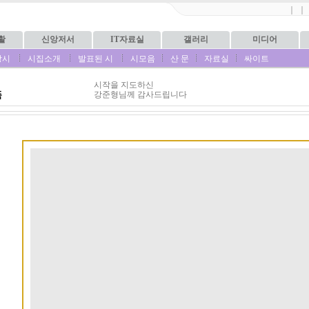
｜
｜
활
신앙저서
IT자료실
갤러리
미디어
상시
시집소개
발표된 시
시모음
산 문
자료실
싸이트
시작을 지도하신
품
강준형님께 감사드립니다