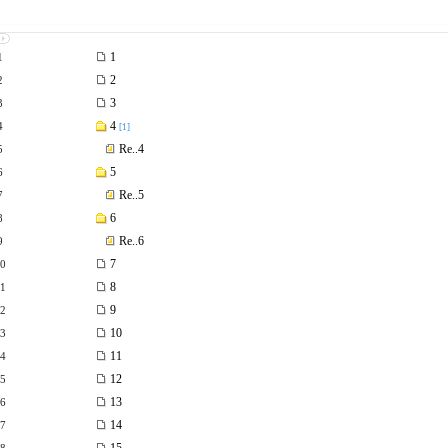
1
1
2
2
3
3
4
4
[1]
Re..4
5
5
6
Re..5
7
6
8
Re..6
9
7
0
8
1
9
2
10
3
11
4
12
5
13
6
14
7