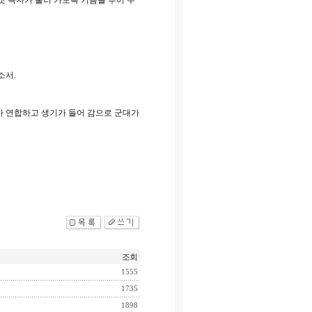
짓 목자가 물러 가도록 기름을 부어 주
소서.
가 연합하고 생기가 들어 감으로 군대가
조회
1555
1735
1898