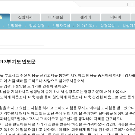
｜
｜
활
신앙저서
IT자료실
갤러리
미디어
신앙의글
말씀.성경
신앙자료실
예수(기독)
성경묵상
일상기
3-01 3부 기도 인도문
들을 부르시고 주신 믿음을 신앙고백을 통하여 시인하고 믿음을 증거하게 하시니 감사
고 이 처럼 예배를 드리오나 사랑으로 받아주시옵소서.
은 영광과 찬양을 드리기를 간절히 원하오니
리심을 기억하시고 성령님이 돕게 하셔서 심령으로는 영광 가운데 서게 하옵소서.
도하게 하옵소서. 더욱 손을 들어 찬양하게 하옵소서. 더욱 경건한 마음으로 말씀 듣게
험을 하시고 요셉도 시험을 하시고 노아도 시험을 주시고 예수님도 시험을 받으셨으니
기억하면서 현재 당하고 있는 고난 중에 당한 시험을 통과하여 옳다함을 인정받고 승리하
아파하실까? 얼마나 고치시고 싸매주고 싶으실까를 생각하며 지혜를 간구하오니
서. 남을 판단하는 대로 자기가 심판을 받는다 하심을 두려워하오니 경건한 마음을 주
 지독하게 이 땅을 더럽히고 있아오니 이 때에 깨끗하게 되기를 원하오니 교회가 소금