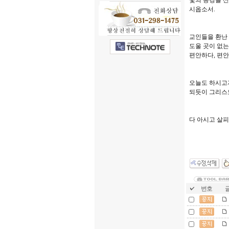
빛의 등경을 산
시옵소서.
교인들을 환난
도울 곳이 없는
편안하다, 편
오늘도 하시고
되듯이 그리스
다 아시고 살
번호
글