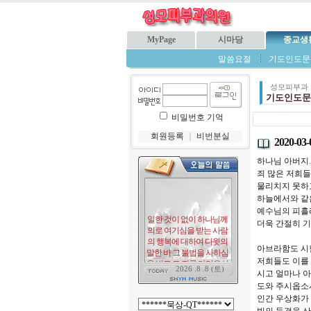
MyPage
시마당
종교생
말씀요절
기도인도문
성모피부과
기도인도문
비밀번호 기억
회원등록
｜
비번분실
2020-0
하나님 아버지.
죄 많은 저희
물리치지 못하
하늘에서와 같
예수님의 피흘
더욱 간절히 기
아브라함도 시
저희들도 이를 
시고 얼마나 
도와 주시옵소
인간 우상화가