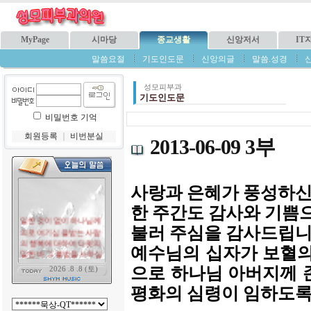
MyPage
시마당
종교생활
신앙저서
IT
말씀요절
기도인도문
신앙의글
말씀.성경
성모피부과
기도인도문
비밀번호 기억
회원등록
｜
비번분실
2013-06-09 3부
사랑과 은혜가 풍성하신
한 주간도 감사와 기쁨
불러 주심을 감사드립니
예수님의 십자가 보혈의
으로 하나님 아버지께 
평화의 심령이 임하도록