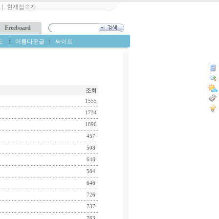
｜
현재접속자
Freeboard
도
아름다운글
싸이트
조회
1555
1734
1896
457
508
648
584
646
726
737
763