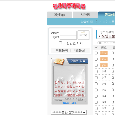
MyPage
시마당
종교생
말씀요절
기도인도문
성모피부과
기도인도문
비밀번호 기억
번호
글
회원등록
｜
비번분실
148
147
146
145
144
143
142
141