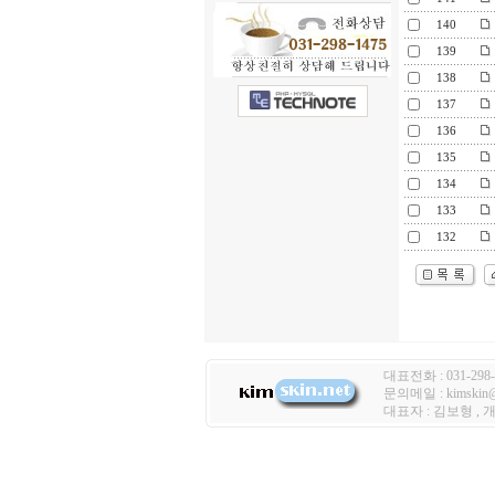
140
139
138
137
136
135
134
133
132
대표전화 : 031-298-
문의메일 : kimski
대표자 : 김보형 ,