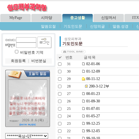
MyPage
시마당
종교생활
신앙저서
IT
말씀요절
기도인도문
신앙의글
말씀.성경
성모피부과
기도인도문
비밀번호 기억
번호
글 제 목
회원등록
｜
비번분실
02-01-06
31
01-12-09
30
00-11-12
29
200-3-12 2부
28
00-01-23
27
01-09-30
26
01-07-01
25
01-05-27
24
99-12-25
23
99-12-05
22
99-10-10
21