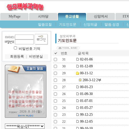
MyPage
시마당
종교생활
신앙저서
IT
말씀요절
기도인도문
신앙의글
말씀.성경
성모피부과
기도인도문
비밀번호 기억
번호
글 제 목
회원등록
｜
비번분실
02-01-06
31
01-12-09
30
00-11-12
29
200-3-12 2부
28
00-01-23
27
01-09-30
26
01-07-01
25
01-05-27
24
99-12-25
23
99-12-05
22
99-10-10
21