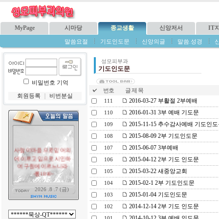
MyPage
시마당
종교생활
신앙저서
IT
말씀요절
기도인도문
신앙의글
말씀.성경
성모피부과
기도인도문
비밀번호 기억
번호
글 제 목
회원등록
｜
비번분실
2016-03-27 부활절 2부예배
111
2016-01-31 3부 예배 기도문
110
2015-11-15 추수감사예배 기도
109
2015-08-09 2부 기도인도문
108
2015-06-07 3부예배
107
2015-04-12 2부 기도 인도문
106
2015-03-22 새중앙교회
105
2015-02-1 2부 기도인도문
104
2015-01-04 기도인도문
103
2014-12-14 2부 기도 인도문
102
2014-10-12 3부 예배 인도문
101