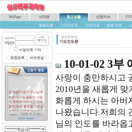
MyPage
시마당
종교생활
신앙저서
IT
말씀요절
기도인도문
신앙의글
말씀.성경
성모피부과
기도인도문
비밀번호 기억
회원등록
｜
비번분실
10-01-02 3부
사랑이 충만하시고 
2010년을 새롭게 
화롭게 하시는 아버
나왔습니다.저희의 
님의 인도를 바라옵