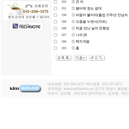
연 어
192
봄비에 젖는 갈대
191
바람아 불어라(졸업 25주년 만남의
190
오줌을 누면서(자유)
189
처음 만난 날의 은행잎
188
나의 詩
187
택지개발
186
홈
185
대표전화 : 031-298-1475 / 팩스번호 : 031-297-0475
문의메일 : kimskin@kimskin.net 경기도 화성시 봉담
대표자 : 김보형 , 개인정보 관리책임자 : 김보형 , 