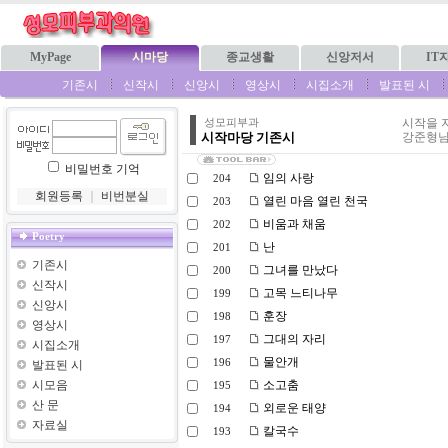
MyPage
시마당
종교생활
신앙저서
IT
기존시
신작시
신앙시
영상시
시집소개
발표된 시
시작을 
성모피부과
시작마당 기존시
강준형님
비밀번호 기억
임의 사랑
204
회원등록
｜
비번분실
열린 마음 열린 천국
203
비움과 채움
202
Poetry
난
201
기존시
그녀를 만났다
200
신작시
고목 느티나무
199
신앙시
훈장
198
영상시
그대의 자리
197
시집소개
물안개
196
발표된 시
시모음
소고춤
195
산 문
외로운 태양
194
자료실
칼국수
193