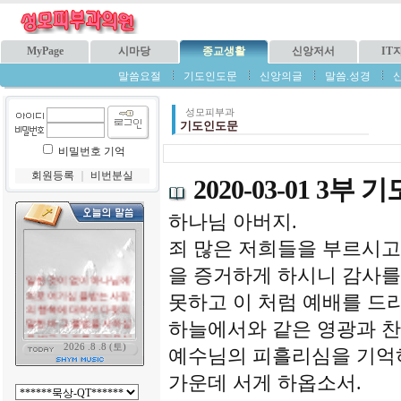
MyPage
시마당
종교생활
신앙저서
IT
말씀요절
기도인도문
신앙의글
말씀.성경
성모피부과
기도인도문
비밀번호 기억
회원등록
｜
비번분실
2020-03-01 3부
하나님 아버지.
죄 많은 저희들을 부르시고
을 증거하게 하시니 감사를
못하고 이 처럼 예배를 드
하늘에서와 같은 영광과 
예수님의 피흘리심을 기억
가운데 서게 하옵소서.