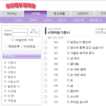
MyPage
시마당
종교생활
신앙저서
IT
기존시
신작시
신앙시
영상시
시집소개
발표된 시
시작을 
성모피부과
시작마당 기존시
강준형님
비밀번호 기억
잊었는가 했는데
164
회원등록
｜
비번분실
당신과 함께 걷고 싶습니다.
163
가을은 편지로 온다
162
Poetry
감 꼭지
161
기존시
꽃다발
160
신작시
눈 내린 밤에
159
신앙시
눈 내린 세상
158
영상시
눈
157
시집소개
삶
156
발표된 시
시모음
항아리
155
산 문
소나무
154
자료실
우리집 감나무
153