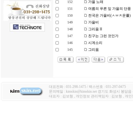
가을 노래
152
여름의 푸른 잎 가을의 단풍
151
전국은 가을비(ㅅㅂㅊ운률)
150
가을비
149
그리움 II
148
친구는 그런 것인가
147
시계소리
146
그리움
145
대표전화 : 031-298-1475 / 팩스번호 : 031-297-0475
문의메일 : kimskin@kimskin.net 경기도 화성시 봉담
대표자 : 김보형 , 개인정보 관리책임자 : 김보형 , 