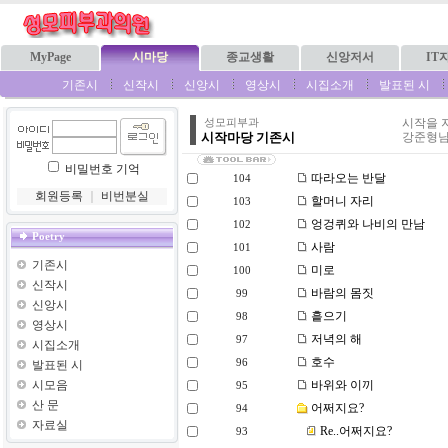
MyPage
시마당
종교생활
신앙저서
IT
기존시
신작시
신앙시
영상시
시집소개
발표된 시
시작을 
성모피부과
시작마당 기존시
강준형님
비밀번호 기억
따라오는 반달
104
회원등록
｜
비번분실
할머니 자리
103
엉겅퀴와 나비의 만남
102
Poetry
사람
101
기존시
미로
100
신작시
바람의 몸짓
99
신앙시
흩으기
98
영상시
저녁의 해
97
시집소개
호수
96
발표된 시
시모음
바위와 이끼
95
산 문
어쩌지요?
94
자료실
Re..어쩌지요?
93