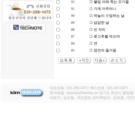
불빛 아래 죽는 모기들
92
가계 아주머니
91
하늘이 수업하는 날
90
답답한 날
89
빈 자리
88
풋고추를 먹으며
87
연
86
잠깐의 즐거움
85
대표전화 : 031-298-1475 / 팩스번호 : 031-297-0475
문의메일 : kimskin@kimskin.net 경기도 화성시 봉담
대표자 : 김보형 , 개인정보 관리책임자 : 김보형 , 