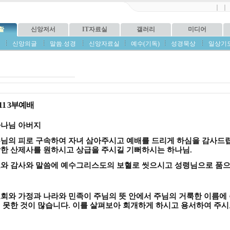
｜
｜
활
신앙저서
IT자료실
갤러리
미디어
신앙의글
말씀.성경
신앙자료실
예수(기독)
성경묵상
일상기
1-11 3부예배
하나님 아버지
님의 피로 구속하여 자녀 삼아주시고 예배를 드리게 하심을 감사드
한 산제사를 원하시고 상급을 주시길 기뻐하시는 하나님
.
도와 감사와 말씀에 예수그리스도의 보혈로 씻으시고 성령님으로 품
회와 가정과 나라와 민족이 주님의 뜻 안에서 주님의 거룩한 이름에
 못한 것이 많습니다
.
이를 살펴보아 회개하게 하시고 용서하여 주시