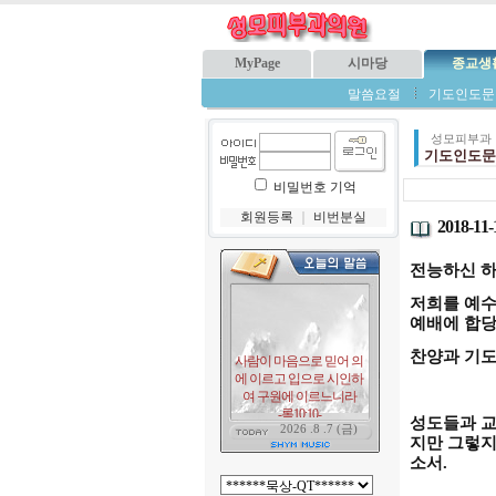
MyPage
시마당
종교생
말씀요절
기도인도문
성모피부과
기도인도문
비밀번호 기억
회원등록
｜
비번분실
2018-1
전능하신 
저희를 예수
예배에 합당
찬양과 기
성도들과 교
지만 그렇지
소서
.