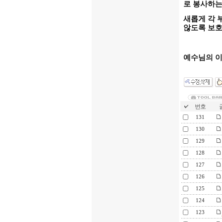
로 봉사하는
새롭게 각 
않도록 보호
예수님의 
번호
글
131
130
129
128
127
126
125
124
123